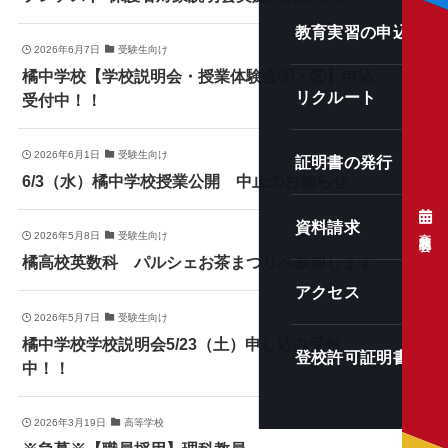
教育実習の申込み
2026年6月7日
受験生向け
橘中学校【学校説明会・授業体験会①・②】申込
リクルート
受付中！！
2026年6月1日
受験生向け
証明書の発行（卒業
6/3（水）橘中学校授業公開 中止のお知らせ
資料請求
高校説明会
2026年5月8日
受験生向け
橘高校英数科 パルシェお茶まつりへ参加します
アクセス
2026年5月7日
受験生向け
橘中学校学校説明会5/23（土）申し込み受付
登校許可証明書
中！！
2026年3月19日
高等学校